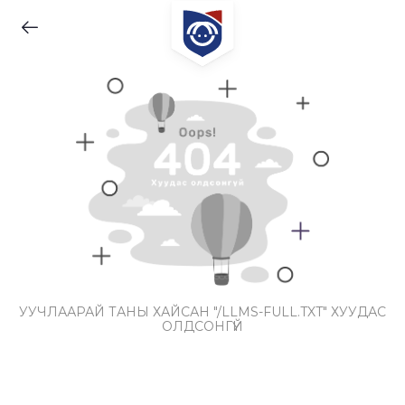
УУЧЛААРАЙ ТАНЫ ХАЙСАН "/LLMS-FULL.TXT" ХУУДАС
ОЛДСОНГҮЙ